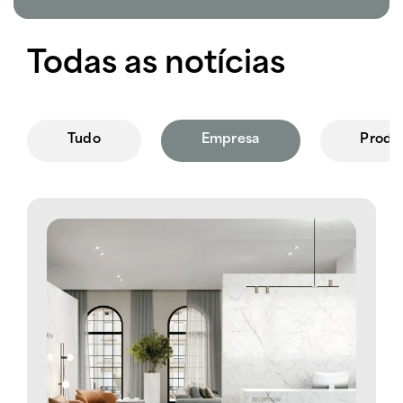
Todas as notícias
Tudo
Empresa
Produ