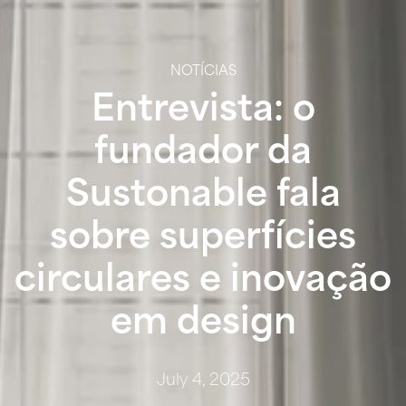
NOTÍCIAS
Entrevista: o
fundador da
Sustonable fala
sobre superfícies
circulares e inovação
em design
July 4, 2025