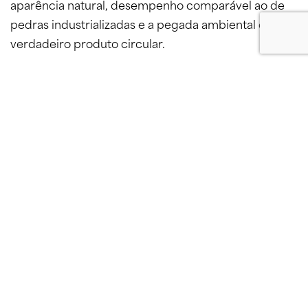
aparência natural, desempenho comparável ao de
pedras industrializadas e a pegada ambiental de um
verdadeiro produto circular.
Certificações e
prova de
circularidade
As superfícies Sustonable são 99% recicláveis, livres
de VOCs e produzidas com 70% menos matéria-
prima do que pedras industrializadas tradicionais.
Cada metro quadrado evita que cerca de 100