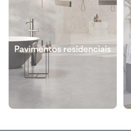
Pavimentos residenciais
E