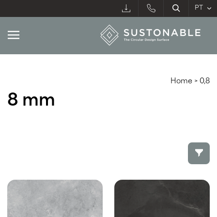
Home
>
0,8
8 mm