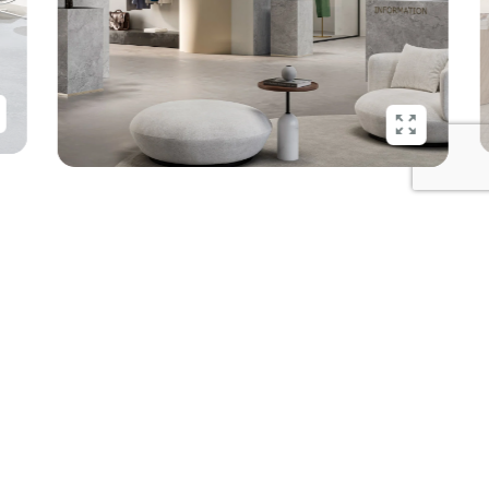
Mostrar
Mostra
mais
mais
Recycled, recyclable, again and
again.
A estética