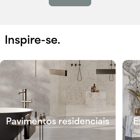
Inspire-se.
Pavimentos residenciais
E