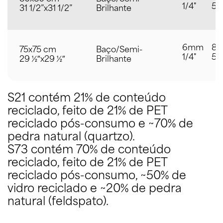
1/4"
5/
31 1/2”x31 1/2”
Brilhante
6mm
8
75x75 cm
Baço/Semi-
1/4"
5/
29 ½″x29 ½″
Brilhante
S21 contém 21% de conteúdo
reciclado, feito de 21% de PET
reciclado pós-consumo e ~70% de
pedra natural (quartzo).
S73 contém 70% de conteúdo
reciclado, feito de 21% de PET
reciclado pós-consumo, ~50% de
vidro reciclado e ~20% de pedra
natural (feldspato).