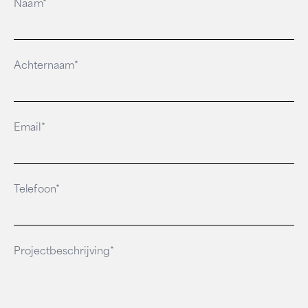
Naam*
Achternaam*
Email*
Telefoon*
Projectbeschrijving*