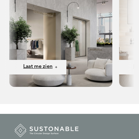
Laat me zien
La