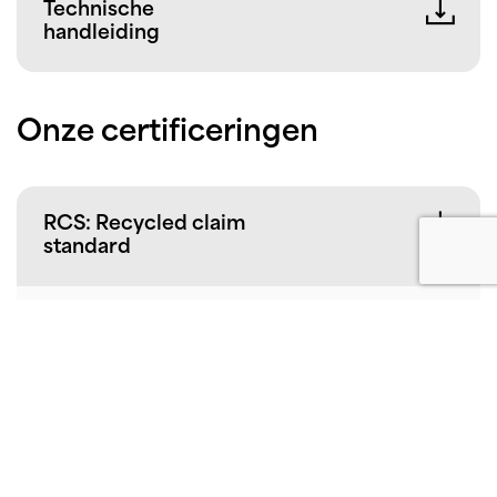
Technische
handleiding
Onze certificeringen
RCS: Recycled claim
standard
NSF International
EPD
EPD-IES-0022351