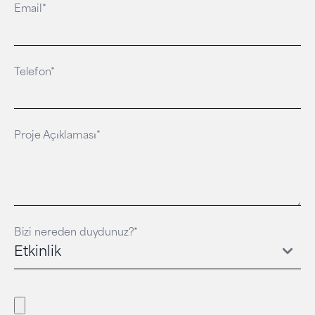
Email*
Telefon*
Proje Açıklaması*
Bizi nereden duydunuz?*