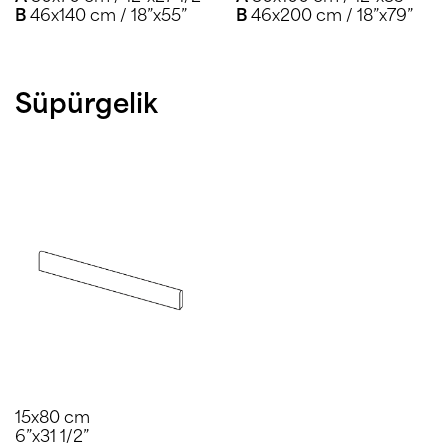
B
46x140 cm / 18”x55”
B
46x200 cm / 18”x79”
Süpürgelik
15x80 cm
6”x31 1/2”