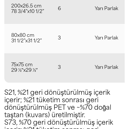
200x26.5 cm
6
Yarı Parlak
78 3/4”x10 1/2”
80x80 cm
3
Yarı Parlak
31 1/2”x31 1/2”
75x75 cm
3
Yarı Parlak
29 ½″x29 ½″
S21, %21 geri dönüştürülmüş içerik
içerir; %21 tüketim sonrası geri
dönüştürülmüş PET ve ~%70 doğal
taştan (kuvars) üretilmiştir.
S73, %70 geri dönüştürülmüş içerik