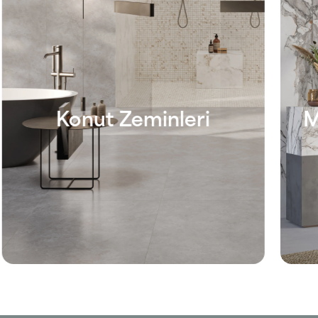
Konut Zeminleri
M