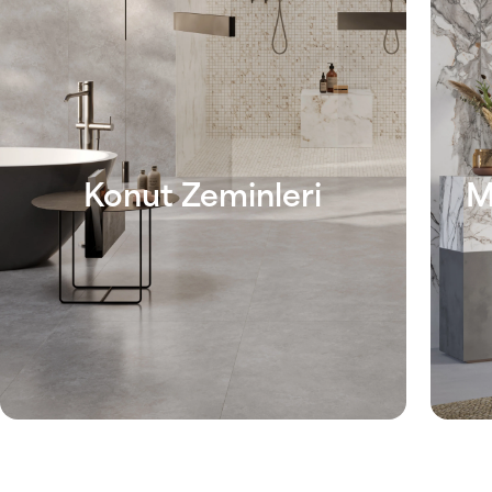
Konut Zeminleri
M