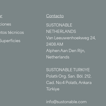
ar
Contacto
ciones
SUSTONABLE
NETHERLANDS
tos técnicos
Van Leeuwenhoekweg 24,
Superficies
2408 AM
Alphen Aan Den Rijn,
Netherlands
SUSTONABLE TURKIYE
Polatlı Org. San. Böl. 212.
Cad. No:4 Polatlı, Ankara
Türkiye
info@sustonable.com