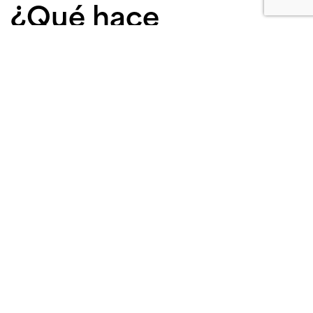
¿Qué hace
realmente sostenible
a un material?
Para responder a los desafíos del diseño del futuro,
un material debe ir más allá de la reciclabilidad.
Criterios clave incluyen:
Uso verificado de contenido reciclado
Baja huella ambiental durante todo su ciclo de
vida
Certificaciones independientes
Durabilidad y larga vida útil