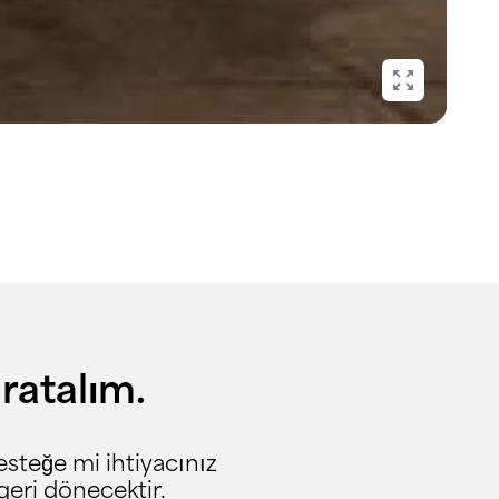
aratalım.
desteğe mi ihtiyacınız
geri dönecektir.