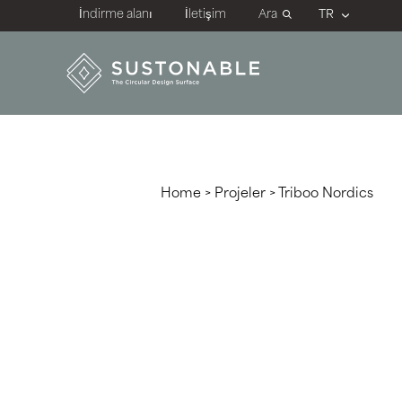
İndirme alanı
İletişim
Ara
Home
>
Projeler
>
Triboo Nordics