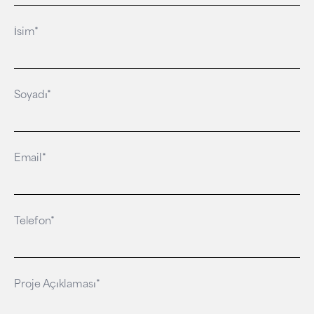
İsim*
Soyadı*
Email*
Telefon*
Proje Açıklaması*