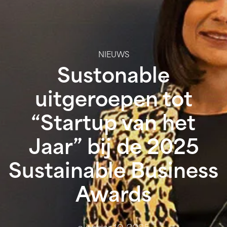
NIEUWS
Sustonable
uitgeroepen tot
“Startup van het
Jaar” bij de 2025
Sustainable Business
Awards