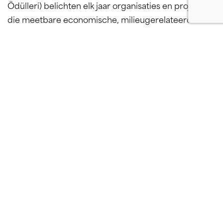
Ödülleri) belichten elk jaar organisaties en projecten
die meetbare economische, milieugerelateerde en
sociale impact leveren. Ze zetten inspirerende
initiatieven in de kijker en versnellen de overgang
naar duurzame bedrijfsmodellen. Het programma
omvat ongeveer 15 categorieën, en de winnaars
worden gekozen door een deskundige jury van de
Sustainability Academy.
“We zijn vereerd met deze erkenning. Het motiveert
ons om onze missie te versnellen:
duurzaam design
toegankelijk, mooi en schaalbaar maken
,” aldus
Esin
Öğünç
, Head of Marketing bij Sustonable.