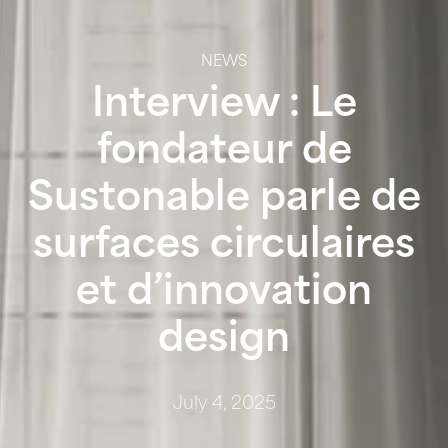
NEWS
Interview : Le
fondateur de
Sustonable parle de
surfaces circulaires
et d’innovation
design
July 4, 2025